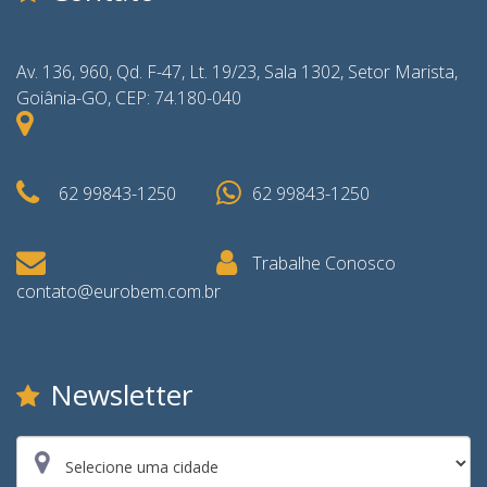
Av. 136, 960, Qd. F-47, Lt. 19/23, Sala 1302, Setor Marista,
Goiânia-GO, CEP: 74.180-040
62 99843-1250
62 99843-1250
Trabalhe Conosco
contato@eurobem.com.br
Newsletter