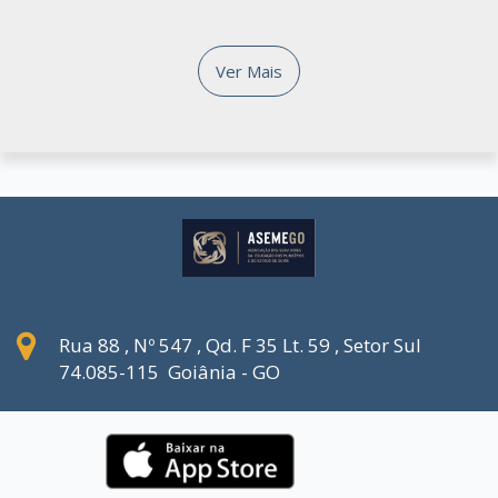
Ver Mais
Rua 88 , Nº 547 , Qd. F 35 Lt. 59 , Setor Sul
74.085-115 Goiânia - GO